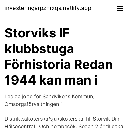
investeringarpzhrxqs.netlify.app
Storviks IF
klubbstuga
Förhistoria Redan
1944 kan man i
Lediga jobb för Sandvikens Kommun,
Omsorgsförvaltningen i
Distriktssköterska/sjuksköterska Till Storvik Din
Hälsocentral · Och hembesök. Sedan 2 år tillbaka