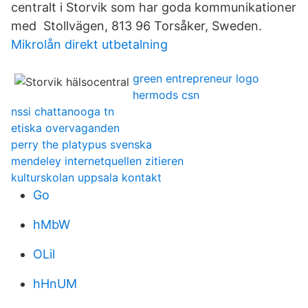
centralt i Storvik som har goda kommunikationer
med Stollvägen, 813 96 Torsåker, Sweden.
Mikrolån direkt utbetalning
green entrepreneur logo
hermods csn
nssi chattanooga tn
etiska overvaganden
perry the platypus svenska
mendeley internetquellen zitieren
kulturskolan uppsala kontakt
Go
hMbW
OLil
hHnUM